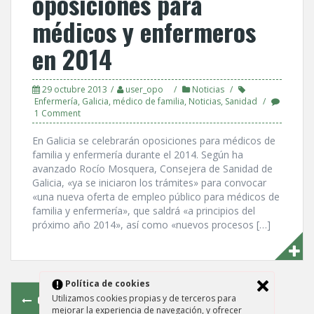
oposiciones para
médicos y enfermeros
en 2014
29 octubre 2013
user_opo
Noticias
Enfermerí­a
,
Galicia
,
médico de familia
,
Noticias
,
Sanidad
1 Comment
En Galicia se celebrarán oposiciones para médicos de
familia y enfermerí­a durante el 2014. Según ha
avanzado Rocí­o Mosquera, Consejera de Sanidad de
Galicia, «ya se iniciaron los trámites» para convocar
«una nueva oferta de empleo público para médicos de
familia y enfermerí­a», que saldrá «a principios del
próximo año 2014», así­ como «nuevos procesos […]
Posts
Polí­tica de cookies
OLDER POSTS
Utilizamos cookies propias y de terceros para
mejorar la experiencia de navegación, y ofrecer