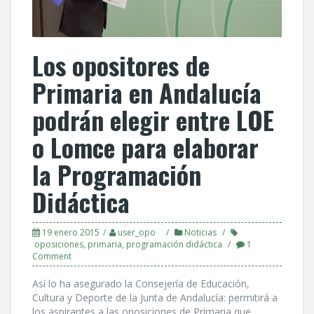
Los opositores de
Primaria en Andalucí­a
podrán elegir entre LOE
o Lomce para elaborar
la Programación
Didáctica
19 enero 2015
user_opo
Noticias
oposiciones
,
primaria
,
programación didáctica
1
Comment
Así­ lo ha asegurado la Consejerí­a de Educación,
Cultura y Deporte de la Junta de Andalucí­a: permitirá a
los aspirantes a las oposiciones de Primaria que