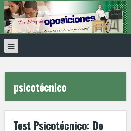
Skip
to
content
psicotécnico
Test Psicotécnico: De