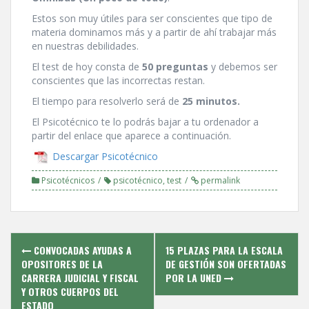
Estos son muy útiles para ser conscientes que tipo de
materia dominamos más y a partir de ahí­ trabajar más
en nuestras debilidades.
El test de hoy consta de
50 preguntas
y debemos ser
conscientes que las incorrectas restan.
El tiempo para resolverlo será de
25 minutos.
El Psicotécnico te lo podrás bajar a tu ordenador a
partir del enlace que aparece a continuación.
Descargar Psicotécnico
Psicotécnicos
psicotécnico
,
test
permalink
Post
CONVOCADAS AYUDAS A
15 PLAZAS PARA LA ESCALA
navigation
OPOSITORES DE LA
DE GESTIÓN SON OFERTADAS
CARRERA JUDICIAL Y FISCAL
POR LA UNED
Y OTROS CUERPOS DEL
ESTADO