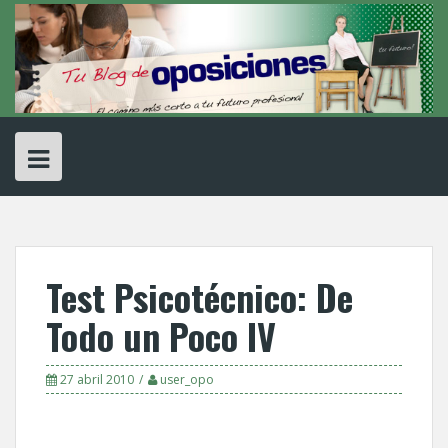
Skip
to
content
Test Psicotécnico: De
Todo un Poco IV
27 abril 2010
user_opo