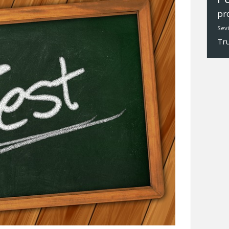
pr
Sevi
Tr