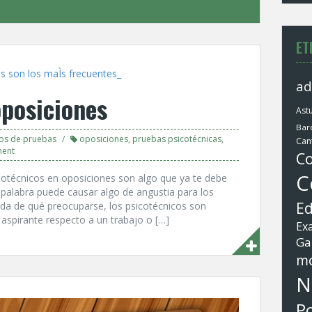
ET
ad
oposiciones
Astu
Bar
os de pruebas
oposiciones
,
pruebas psicotécnicas
,
Can
ment
Co
C
icotécnicos en oposiciones son algo que ya te debe
a palabra puede causar algo de angustia para los
Ed
ada de qué preocuparse, los psicotécnicos son
aspirante respecto a un trabajo o […]
Ex
Ga
mo
N
Po