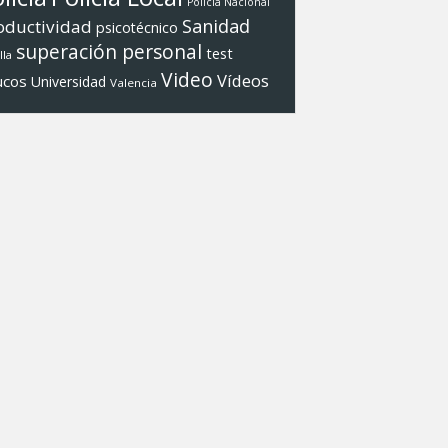
Policí­a Nacional
Sanidad
oductividad
psicotécnico
superación personal
test
lla
Video
Ví­deos
ucos
Universidad
Valencia