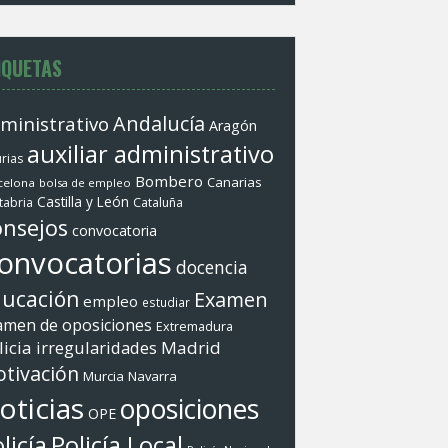
IQUETAS
Andalucí­a
ministrativo
Aragón
auxiliar administrativo
rias
Bombero
Canarias
celona
bolsa de empleo
Castilla y León
tabria
Cataluña
nsejos
convocatoria
onvocatorias
docencia
ucación
Examen
empleo
estudiar
amen de oposiciones
Extremadura
licia
irregularidades
Madrid
tivación
Murcia
Navarra
oticias
oposiciones
OPE
Policí­a Local
licí­a