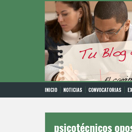
Skip
to
content
INICIO
NOTICIAS
CONVOCATORIAS
E
psicotécnicos opo