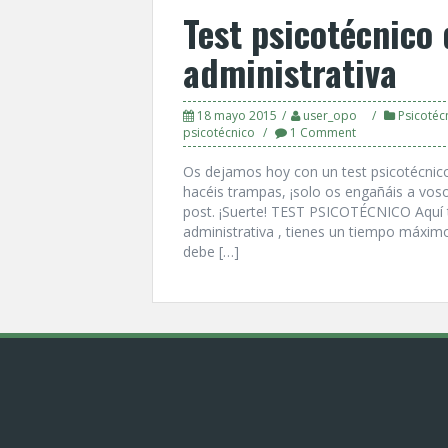
Test psicotécnico
administrativa
18 mayo 2015
user_opo
Psicotéc
psicotécnico
1 Comment
Os dejamos hoy con un test psicotécnico
hacéis trampas, ¡solo os engañáis a voso
post. ¡Suerte! TEST PSICOTÉCNICO Aquí­ 
administrativa , tienes un tiempo máximo
debe […]