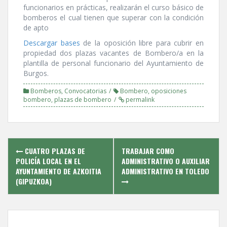
funcionarios en prácticas, realizarán el curso básico de
bomberos el cual tienen que superar con la condición
de apto
Descargar bases
de la oposición libre para cubrir en
propiedad dos plazas vacantes de Bombero/a en la
plantilla de personal funcionario del Ayuntamiento de
Burgos.
Bomberos
,
Convocatorias
Bombero
,
oposiciones
bombero
,
plazas de bombero
permalink
Post
CUATRO PLAZAS DE
TRABAJAR COMO
navigation
POLICÍ­A LOCAL EN EL
ADMINISTRATIVO O AUXILIAR
AYUNTAMIENTO DE AZKOITIA
ADMINISTRATIVO EN TOLEDO
(GIPUZKOA)