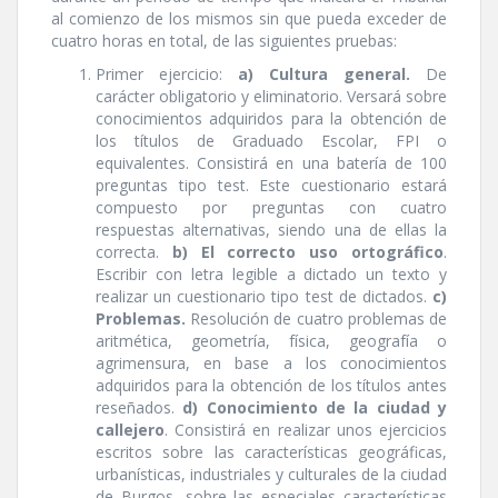
al comienzo de los mismos sin que pueda exceder de
cuatro horas en total, de las siguientes pruebas:
Primer ejercicio:
a) Cultura general.
De
carácter obligatorio y eliminatorio. Versará sobre
conocimientos adquiridos para la obtención de
los tí­tulos de Graduado Escolar, FPI o
equivalentes. Consistirá en una baterí­a de 100
preguntas tipo test. Este cuestionario estará
compuesto por preguntas con cuatro
respuestas alternativas, siendo una de ellas la
correcta.
b) El correcto uso ortográfico
.
Escribir con letra legible a dictado un texto y
realizar un cuestionario tipo test de dictados.
c)
Problemas.
Resolución de cuatro problemas de
aritmética, geometrí­a, fí­sica, geografí­a o
agrimensura, en base a los conocimientos
adquiridos para la obtención de los tí­tulos antes
reseñados.
d) Conocimiento de la ciudad y
callejero
. Consistirá en realizar unos ejercicios
escritos sobre las caracterí­sticas geográficas,
urbaní­sticas, industriales y culturales de la ciudad
de Burgos, sobre las especiales caracterí­sticas