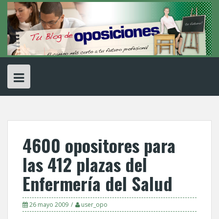
Skip
to
content
4600 opositores para
las 412 plazas del
Enfermerí­a del Salud
26 mayo 2009
user_opo