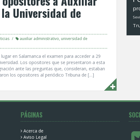
 opositores a Auxiliar
 la Universidad de
pr
Sevi
Tr
ticias
auxiliar administrativo
,
universidad de
 lugar en Salamanca el examen para acceder a 29
niversidad. Los opositores que se presentaron a esta
nación ante las preguntas que, consideran, estaban
ron los opositores al periódico Tribuna de […]
PÁGINAS
SOC
Acerca de
Aviso Legal