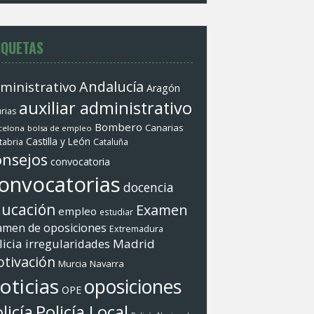
IQUETAS
Andalucí­a
ministrativo
Aragón
auxiliar administrativo
rias
Bombero
Canarias
celona
bolsa de empleo
Castilla y León
tabria
Cataluña
nsejos
convocatoria
onvocatorias
docencia
ucación
Examen
empleo
estudiar
amen de oposiciones
Extremadura
licia
irregularidades
Madrid
tivación
Murcia
Navarra
oticias
oposiciones
OPE
Policí­a Local
licí­a