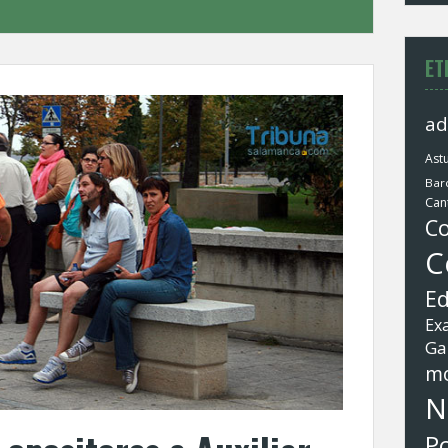
ET
ad
Astu
Bar
Can
Co
C
Ed
Ex
Ga
mo
N
Po