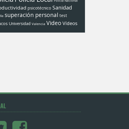
Policí­a Nacional
Sanidad
oductividad
psicotécnico
superación personal
test
lla
Video
Ví­deos
ucos
Universidad
Valencia
IAL
Twitter
Facebook