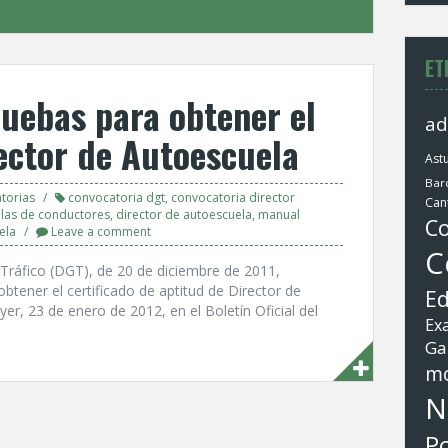
ET
uebas para obtener el
ad
rector de Autoescuela
Astu
Bar
torias
convocatoria dgt
,
convocatoria director
Can
elas de conductores
,
director de autoescuela
,
manual
Co
ela
Leave a comment
C
 Tráfico (DGT), de 20 de diciembre de 2011,
btener el certificado de aptitud de Director de
Ed
r, 23 de enero de 2012, en el Boletí­n Oficial del
Ex
Ga
mo
N
Po