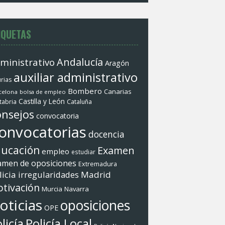
IQUETAS
Andalucí­a
ministrativo
Aragón
auxiliar administrativo
rias
Bombero
Canarias
celona
bolsa de empleo
Castilla y León
tabria
Cataluña
nsejos
convocatoria
onvocatorias
docencia
ucación
Examen
empleo
estudiar
amen de oposiciones
Extremadura
licia
irregularidades
Madrid
tivación
Murcia
Navarra
oticias
oposiciones
OPE
Policí­a Local
licí­a