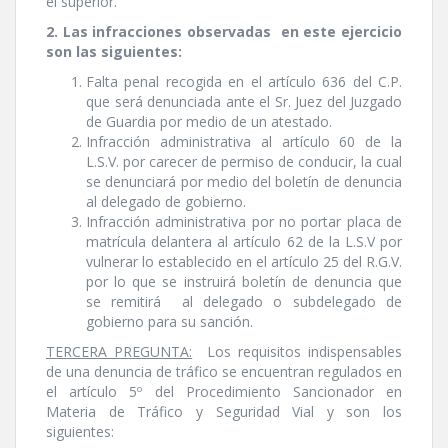
el superior.
2. Las infracciones observadas en este ejercicio
son las siguientes:
Falta penal recogida en el artí­culo 636 del C.P.
que será denunciada ante el Sr. Juez del Juzgado
de Guardia por medio de un atestado.
Infracción administrativa al artí­culo 60 de la
L.S.V. por carecer de permiso de conducir, la cual
se denunciará por medio del boletí­n de denuncia
al delegado de gobierno.
Infracción administrativa por no portar placa de
matrí­cula delantera al artí­culo 62 de la L.S.V por
vulnerar lo establecido en el artí­culo 25 del R.G.V.
por lo que se instruirá boletí­n de denuncia que
se remitirá al delegado o subdelegado de
gobierno para su sanción.
TERCERA PREGUNTA:
Los requisitos indispensables
de una denuncia de tráfico se encuentran regulados en
el artí­culo 5º del Procedimiento Sancionador en
Materia de Tráfico y Seguridad Vial y son los
siguientes: