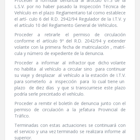
Proceder a formular denuncia al artí­culo 61.3 de la
L.S.V. por no haber pasado la Inspección Técnica de
Vehí­culo en el plazo Reglamentario tal como establece
el artí­- culo 6 del R.D. 2942/94 Regulador de la I.T.V. y
el artí­culo 10 del Reglamento General de Vehí­culos.
Proceder a retirarle el permiso de circulación
conforme el artí­culo 9º del R.D. 2042/94 y extender
volante con la primera fecha de matriculación , matrí­
cula y número de expediente de la denuncia.
Proceder a informar al infractor que dicho volante
no habilita al vehí­culo a circular sino para continuar
su viaje y desplazar al vehí­culo a la estación de I.T.V.
para someterlo a inspección para lo cual tiene un
plazo de diez dí­as y que si transcurriese este plazo
podrí­a serle precintado el vehí­culo.
Proceder a remitir el boletí­n de denuncia junto con el
permiso de circulación a la jefatura Provincial de
Tráfico.
Terminadas con estas actuaciones se continuará con
el servicio y una vez terminado se realizara informe al
superior.