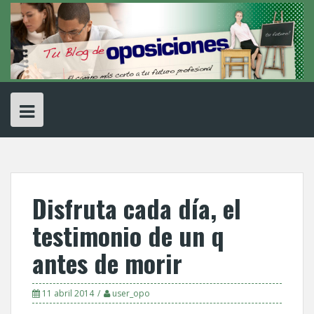
Skip
to
content
Disfruta cada dí­a, el
testimonio de un q
antes de morir
11 abril 2014
user_opo