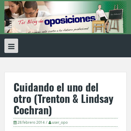
Skip
to
content
Cuidando el uno del
otro (Trenton & Lindsay
Cochran)
28 febrero 2014
user_opo