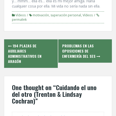
y… mmm… ella es… ella es mi mejor amiga. Harí­a
cualquier cosa por ella. Mi vida no serí­a nada sin ella.
Ví­deos
motivación
,
superación personal
,
Ví­deos
permalink
Post
194 PLAZAS DE
PROBLEMAS EN LAS
navigation
AUXILIARES
OPOSICIONES DE
ADMINISTRATIVOS EN
ENFERMERÍ­A DEL SES
ARAGÓN
One thought on “
Cuidando el uno
del otro (Trenton & Lindsay
Cochran)
”