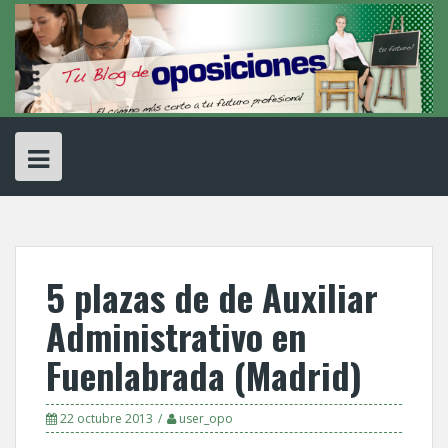
Skip
to
content
5 plazas de de Auxiliar
Administrativo en
Fuenlabrada (Madrid)
22 octubre 2013
user_opo