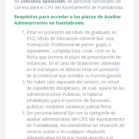
de
concurso oposicioÌn
, de personal funcionario de
carrera para el CIFE del Ayuntamiento de Fuenlabrada.
Requisitos para acceder a las plazas de Auxiliar
Administrativo en Fuenlabrada:
Estar en posesioÌn del tiÌtulo de graduado en
ESO, tiÌtulo de EducacioÌn General BaÌ- sica,
FormacioÌn Profesional de primer grado o
equivalente, cumplida esta condi- cioÌn en la
fecha que termine el plazo de presentacioÌn de
instancias. En el caso de titulaciones obtenidas
en el extranjero se deberaÌ estar en posesioÌn
de la credencial que acredite su homologacioÌn.
No haber sido separado del servicio, en virtud
de expediente disciplinario, de cual- quiera de las
Administraciones PuÌblicas, ni hallarse
inhabilitado para el ejercicio de funciones
puÌblicas mediante sentencia judicial firme.
Ser personal laboral fijo con la categoriÌa de
auxiliar administrativo del CIFE del Ayuntamiento
de Fuenlabrada, encontraÌndose en situacioÌn de
servicio activo o en cualquier situacioÌn
administrativa en la que tenga derecho a la